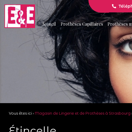
Télép
Accueil
Prothèses Capillaires
Prothèses 
Vous êtes ici ›
Magasin de Lingerie et de Prothèses à Strasbourg
Étincelle