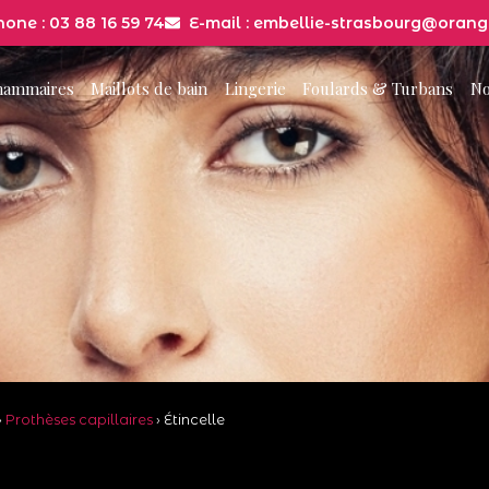
hone : 03 88 16 59 74
E-mail : embellie-strasbourg@orange
mammaires
Maillots de bain
Lingerie
Foulards & Turbans
No
›
Prothèses capillaires
›
Étincelle